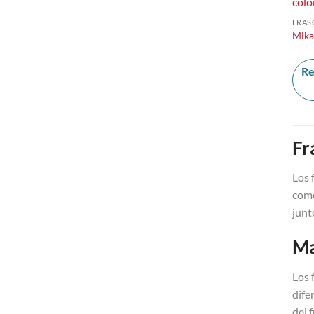
FRAS
Mika
Re
Fr
Los 
como
junt
Ma
Los 
dife
del 