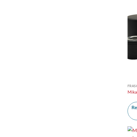
FRAS
Mika
Re