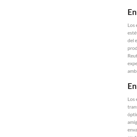
En
Los 
esté
del 
prod
Reut
expe
ambi
En
Los 
tran
ópti
amig
enva