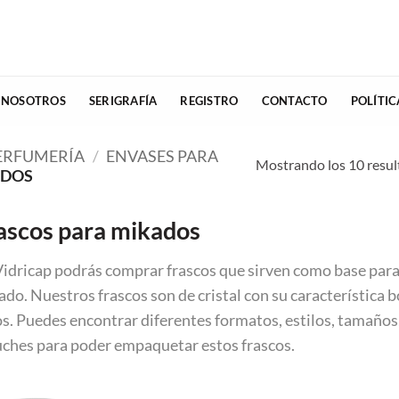
 NOSOTROS
SERIGRAFÍA
REGISTRO
CONTACTO
POLÍTI
PERFUMERÍA
/
ENVASES PARA
Mostrando los 10 resul
ADOS
ascos para mikados
Vidricap podrás comprar frascos que sirven como base par
do. Nuestros frascos son de cristal con su característica 
os. Puedes encontrar diferentes formatos, estilos, tamaño
uches para poder empaquetar estos frascos.