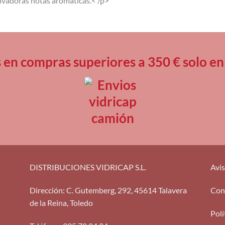
ivadoras notas aromáticas.< /p>
s en compras superiores a 350 € solo
DISTRIBUCIONES VIDRICAP S.L.
Avis
Dirección
:
C. Gutemberg, 292, 45614 Talavera
Con
de la Reina, Toledo
Polí