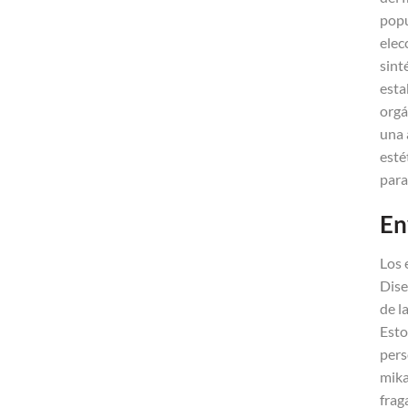
popu
elec
sint
esta
orgá
una 
esté
para
En
Los 
Dise
de l
Esto
pers
mika
frag