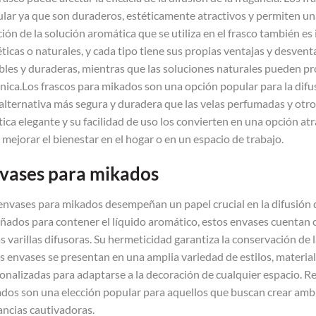
lar ya que son duraderos, estéticamente atractivos y permiten una
ción de la solución aromática que se utiliza en el frasco también e
éticas o naturales, y cada tipo tiene sus propias ventajas y desvent
bles y duraderas, mientras que las soluciones naturales pueden p
nica.Los frascos para mikados son una opción popular para la difus
alternativa más segura y duradera que las velas perfumadas y ot
tica elegante y su facilidad de uso los convierten en una opción atr
 mejorar el bienestar en el hogar o en un espacio de trabajo.
vases para mikados
envases para mikados desempeñan un papel crucial en la difusión de
ñados para contener el líquido aromático, estos envases cuentan co
as varillas difusoras. Su hermeticidad garantiza la conservación de 
s envases se presentan en una amplia variedad de estilos, materia
onalizadas para adaptarse a la decoración de cualquier espacio. Reu
dos son una elección popular para aquellos que buscan crear amb
ancias cautivadoras.