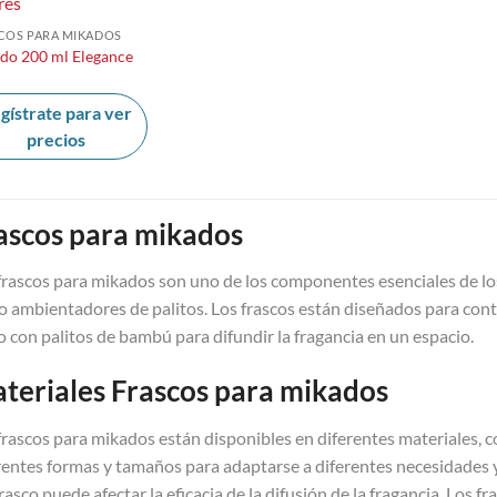
COS PARA MIKADOS
do 200 ml Elegance
gístrate para ver
precios
ascos para mikados
frascos para mikados son uno de los componentes esenciales de lo
 ambientadores de palitos. Los frascos están diseñados para conte
o con palitos de bambú para difundir la fragancia en un espacio.
teriales Frascos para mikados
frascos para mikados están disponibles en diferentes materiales, c
rentes formas y tamaños para adaptarse a diferentes necesidades y
frasco puede afectar la eficacia de la difusión de la fragancia. Los f