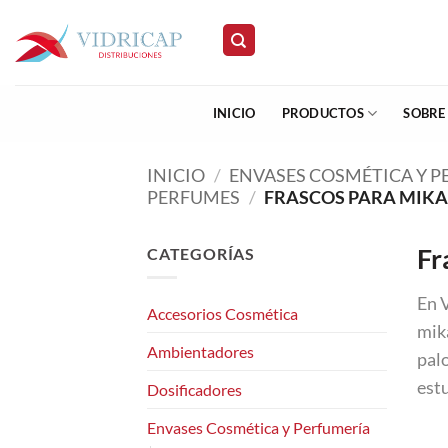
Saltar
al
contenido
INICIO
PRODUCTOS
SOBRE
INICIO
/
ENVASES COSMÉTICA Y 
PERFUMES
/
FRASCOS PARA MIK
Fr
CATEGORÍAS
En 
Accesorios Cosmética
mika
Ambientadores
pal
est
Dosificadores
Envases Cosmética y Perfumería