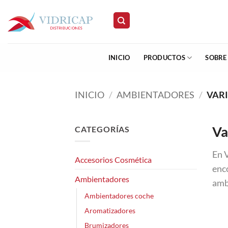
Saltar
al
contenido
INICIO
PRODUCTOS
SOBRE
INICIO
/
AMBIENTADORES
/
VARI
Va
CATEGORÍAS
En 
Accesorios Cosmética
enco
Ambientadores
amb
Ambientadores coche
Aromatizadores
Brumizadores