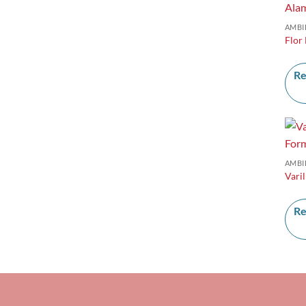
AMBI
Flor
Re
AMBI
Vari
Re