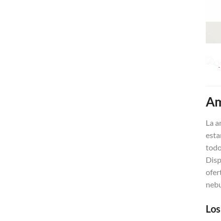
Am
La a
esta
todo
Disp
ofer
nebu
Los