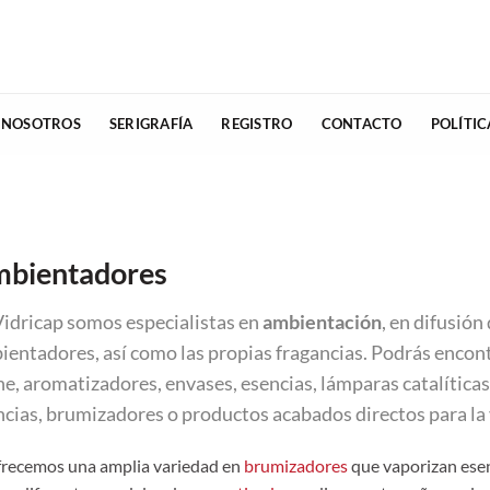
 NOSOTROS
SERIGRAFÍA
REGISTRO
CONTACTO
POLÍTI
bientadores
Vidricap somos especialistas en
ambientación
, en difusión
ientadores, así como las propias fragancias. Podrás encon
he, aromatizadores, envases, esencias, lámparas catalític
ncias, brumizadores o productos acabados directos para la 
frecemos una amplia variedad en
brumizadores
que vaporizan esen