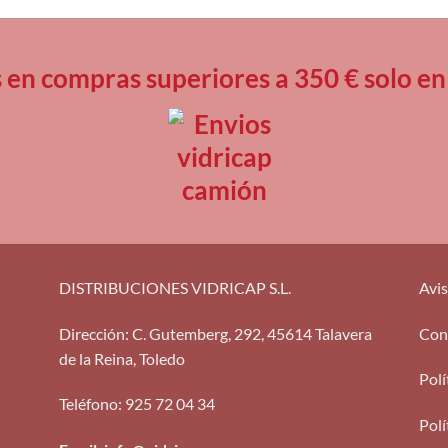
s en compras superiores a 350 € solo
DISTRIBUCIONES VIDRICAP S.L.
Avis
Dirección
:
C. Gutemberg, 292, 45614 Talavera
Con
de la Reina, Toledo
Polí
Teléfono
:
925 72 04 34
Polí