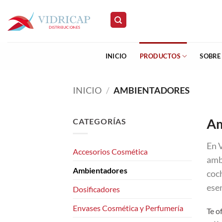
Saltar
al
contenido
INICIO
PRODUCTOS
SOBRE
INICIO
/
AMBIENTADORES
Am
CATEGORÍAS
En 
Accesorios Cosmética
amb
Ambientadores
coc
ese
Dosificadores
Envases Cosmética y Perfumería
Te o