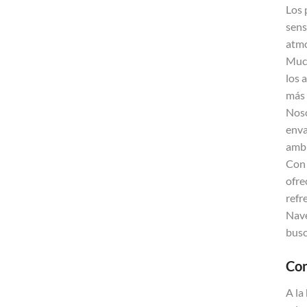
Los 
sens
atmó
Much
los 
más 
Noso
enva
ambi
Con 
ofre
refr
Nave
bus
Con
A la