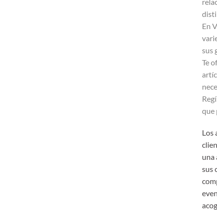
rela
dist
En V
vari
sus 
Te o
artí
nece
Regí
que 
Los 
clie
una 
sus 
comp
even
acog