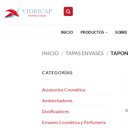
Saltar
al
contenido
INICIO
PRODUCTOS
SOBRE
INICIO
/
TAPAS ENVASES
/
TAPONE
CATEGORÍAS
Accesorios Cosmética
Ambientadores
Dosificadores
Envases Cosmética y Perfumería