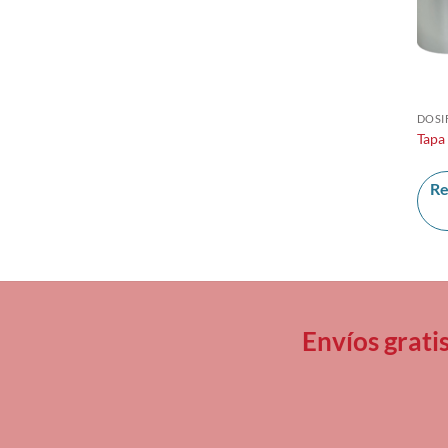
DOSI
Tapa
Re
Envíos grati