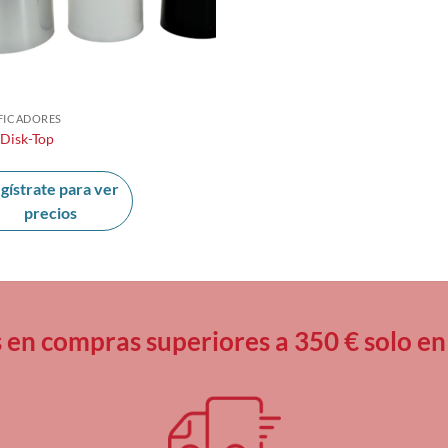
FICADORES
 Disk-Top
gístrate para ver
precios
s en compras superiores a 350 € solo