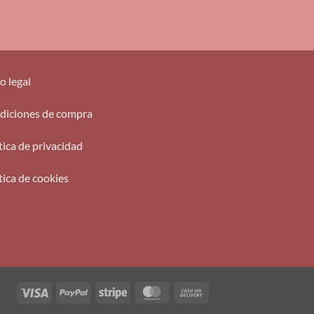
o legal
diciones de compra
tica de privacidad
tica de cookies
Visa
PayPal
Stripe
MasterCard
Cash
On