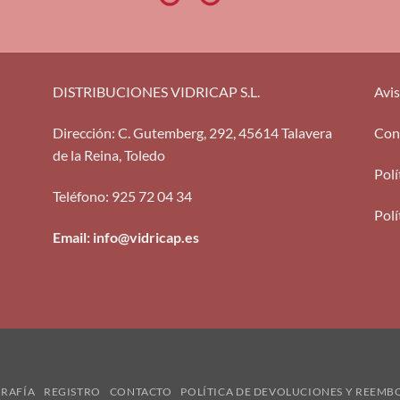
DISTRIBUCIONES VIDRICAP S.L.
Avis
Dirección
:
C. Gutemberg, 292, 45614 Talavera
Con
de la Reina, Toledo
Polí
Teléfono
:
925 72 04 34
Polí
Email: info@vidricap.es
GRAFÍA
REGISTRO
CONTACTO
POLÍTICA DE DEVOLUCIONES Y REEMB