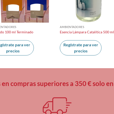
ENTADORES
AMBIENTADORES
do 100 ml Terminado
Esencia Lámpara Catalítica 500 m
gístrate para ver
Regístrate para ver
precios
precios
s en compras superiores a 350 € solo