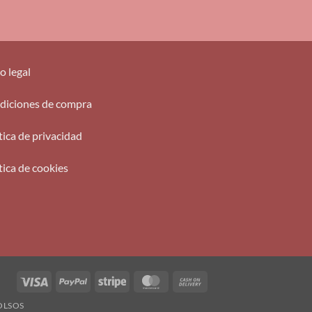
o legal
diciones de compra
tica de privacidad
tica de cookies
Visa
PayPal
Stripe
MasterCard
Cash
On
OLSOS