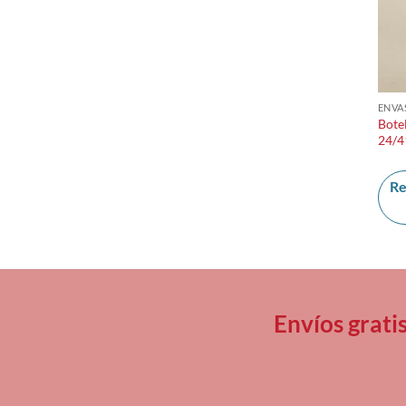
ENVA
Bote
24/4
Re
Envíos grati