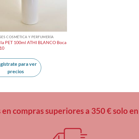
SES COSMÉTICA Y PERFUMERÍA
lla PET 100ml ATHI BLANCO Boca
10
gístrate para ver
precios
s en compras superiores a 350 € solo