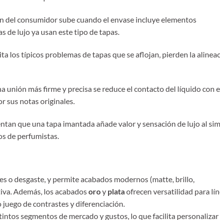
ión del consumidor sube cuando el envase incluye elementos
 de lujo ya usan este tipo de tapas.
vita los típicos problemas de tapas que se aflojan, pierden la alinea
a unión más firme y precisa se reduce el contacto del líquido con e
or sus notas originales.
entan que una tapa imantada añade valor y sensación de lujo al si
ros de perfumistas.
lpes o desgaste, y permite acabados modernos (matte, brillo,
tiva. Además, los acabados
oro
y
plata
ofrecen versatilidad para lí
 juego de contrastes y diferenciación.
stintos segmentos de mercado y gustos, lo que facilita personalizar 