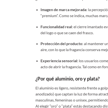
Imagen de marca mejorada
: la percepc
“premium”. Como se indica, muchas marcas
Funcionalidad real
: el cierre imantado e
del logo o que se caen del frasco.
Protección del producto
: al mantener un
aire, con lo que la fragancia conserva mej
Experiencia sensorial
: los usuarios com
acto de abrir la fragancia. Tal como en fo
¿Por qué aluminio, oro y plata?
El aluminio es ligero, resistente frente a go
anodizado) que captan la luz de forma atrac
masculinas, femeninas o unisex, permitiendo
Al elegir “oro” o “plata” estás destacando di