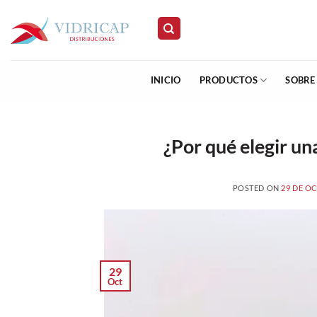
Saltar
al
contenido
INICIO
PRODUCTOS
SOBRE
¿Por qué elegir u
POSTED ON
29 DE O
29
Oct