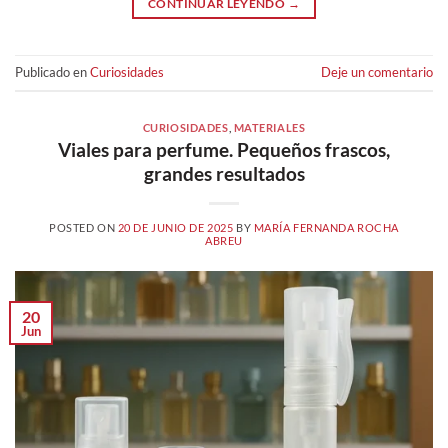
CONTINUAR LEYENDO
→
Publicado en
Curiosidades
Deje un comentario
CURIOSIDADES
,
MATERIALES
Viales para perfume. Pequeños frascos,
grandes resultados
POSTED ON
20 DE JUNIO DE 2025
BY
MARÍA FERNANDA ROCHA
ABREU
20
Jun