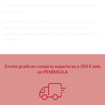
No compatible con envases FEA 15 ni sistemas de válvulas
para agrafar.
La Válvula Plástico 24/410 Blanca ofrece una combinación
perfecta de funcionalidad, sencillez y fiabilidad para
completar envases de perfumería, cosmética y ambientación
profesional.
Envíos gratis en compras superiores a 350 € solo
en PENÍNSULA