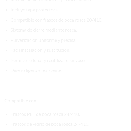
Incluye tapa protectora.
Compatible con frascos de boca rosca 20/410.
Sistema de cierre mediante rosca.
Pulverización uniforme y precisa.
Fácil instalación y sustitución.
Permite rellenar y reutilizar el envase.
Diseño ligero y resistente.
Compatibilidad de la válvula Plástico 24/410
Blanca
Compatible con:
Frascos PET de boca rosca 24/410.
Frascos de vidrio de boca rosca 24/410.