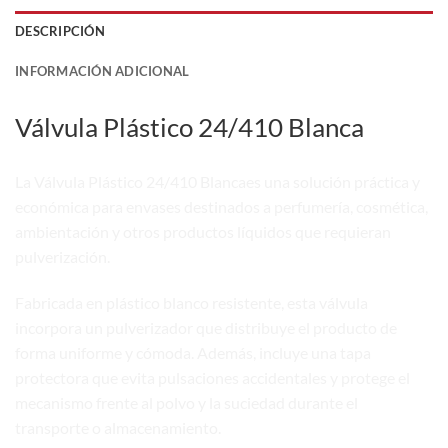
DESCRIPCIÓN
INFORMACIÓN ADICIONAL
Válvula Plástico 24/410 Blanca
La Válvula Plástico 24/410 Blancaes una solución práctica y
económica para envases destinados a perfumería, cosmética,
ambientación y otros productos líquidos que requieran
pulverización.
Fabricada en plástico blanco resistente, esta válvula
incorpora un pulverizador que distribuye el producto de
forma uniforme y cómoda. Además, incluye una tapa
protectora que evita pulsaciones accidentales y protege el
mecanismo frente al polvo y la suciedad durante el
transporte o almacenamiento.