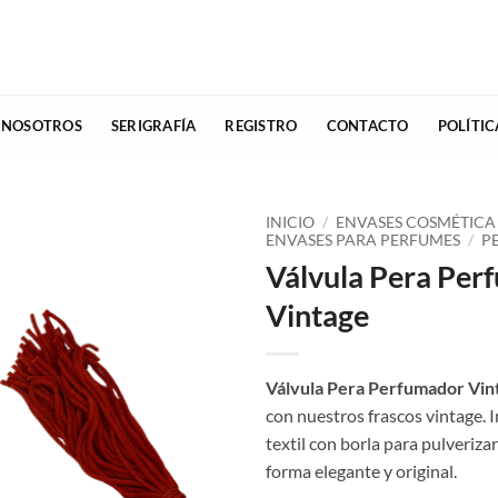
 NOSOTROS
SERIGRAFÍA
REGISTRO
CONTACTO
POLÍTI
INICIO
/
ENVASES COSMÉTICA
ENVASES PARA PERFUMES
/
P
Válvula Pera Per
Vintage
Válvula Pera Perfumador Vin
con nuestros frascos vintage. 
textil con borla para pulveriza
forma elegante y original.