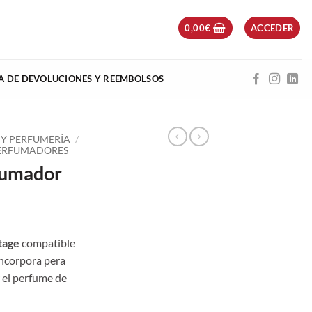
0,00
€
ACCEDER
CA DE DEVOLUCIONES Y REEMBOLSOS
 Y PERFUMERÍA
/
ERFUMADORES
fumador
tage
compatible
Incorpora pera
r el perfume de