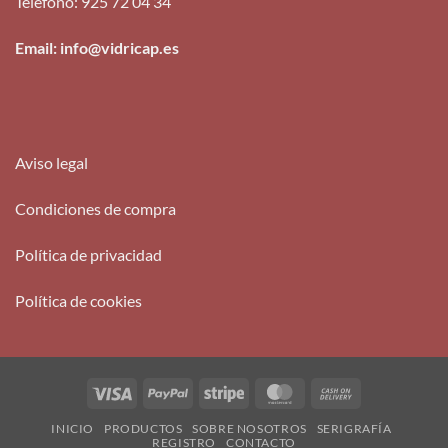
Teléfono
:
925 72 04 34
Email: info@vidricap.es
Aviso legal
Condiciones de compra
Política de privacidad
Política de cookies
Visa
PayPal
Stripe
MasterCard
Cash
On
INICIO
PRODUCTOS
SOBRE NOSOTROS
SERIGRAFÍA
Delivery
REGISTRO
CONTACTO