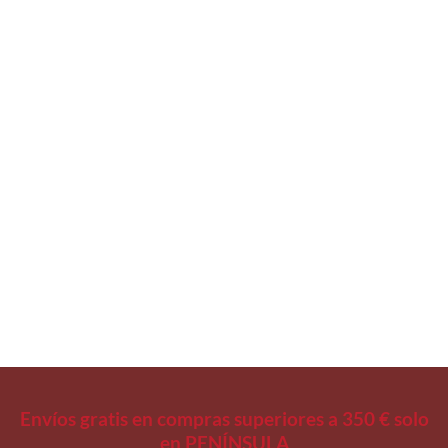
FRASCOS BOCA DE GRAFAR
Útil de agrafar
Regístrate para ver
precios
Envíos gratis en compras superiores a 350 € solo
en PENÍNSULA