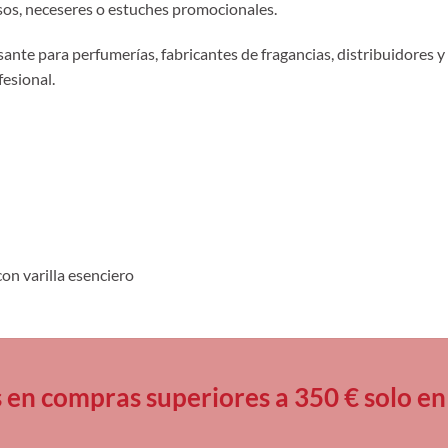
os, neceseres o estuches promocionales.
sante para perfumerías, fabricantes de fragancias, distribuidores
fesional.
con varilla esenciero
s en compras superiores a 350 € solo