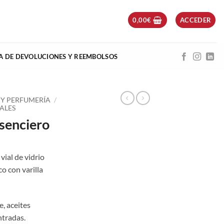
0,00
€
ACCEDER
CA DE DEVOLUCIONES Y REEMBOLSOS
 Y PERFUMERÍA
/
IALES
Esenciero
vial de vidrio
o con varilla
, aceites
ntradas.