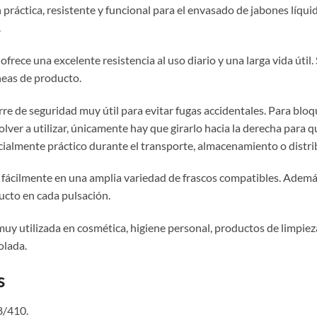
práctica, resistente y funcional para el envasado de jabones líquid
.
ofrece una excelente resistencia al uso diario y una larga vida útil.
íneas de producto.
rre de seguridad muy útil para evitar fugas accidentales. Para bloq
volver a utilizar, únicamente hay que girarlo hacia la derecha para
pecialmente práctico durante el transporte, almacenamiento o distr
 fácilmente en una amplia variedad de frascos compatibles. Ademá
ducto en cada pulsación.
uy utilizada en cosmética, higiene personal, productos de limpie
olada.
s
8/410.