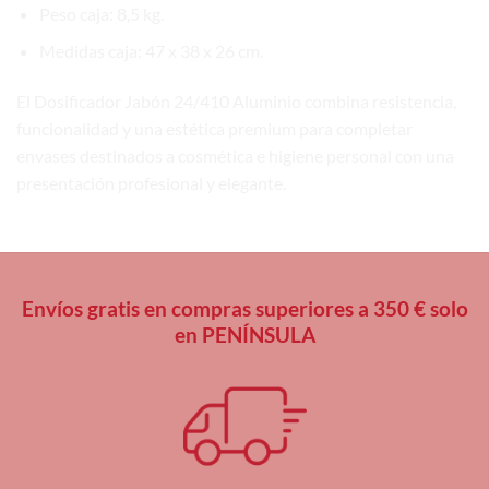
Peso caja: 8,5 kg.
Medidas caja: 47 x 38 x 26 cm.
El Dosificador Jabón 24/410 Aluminio combina resistencia,
funcionalidad y una estética premium para completar
envases destinados a cosmética e higiene personal con una
presentación profesional y elegante.
Envíos gratis en compras superiores a 350 € solo
en PENÍNSULA