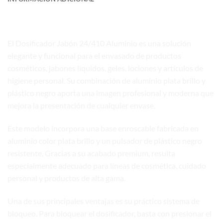
Dosificador Jabón 24/410 Aluminio
El Dosificador Jabón 24/410 Aluminio es una solución
elegante y funcional para el envasado de productos
cosméticos, jabones líquidos, geles, lociones y artículos de
higiene personal. Su combinación de aluminio plata brillo y
plástico negro aporta una imagen profesional y moderna que
mejora la presentación de cualquier envase.
Este modelo incorpora una base enroscable fabricada en
aluminio color plata brillo y un pulsador de plástico negro
resistente. Gracias a su acabado premium, resulta
especialmente adecuado para líneas de cosmética, cuidado
personal y productos de alta gama.
Una de sus principales ventajas es su práctico sistema de
bloqueo. Para bloquear el dosificador, basta con presionar el