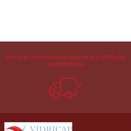
Esencia Brumizador 20 ml
Regístrate para ver
precios
Envíos gratis en compras superiores a 350 € solo
en PENÍNSULA