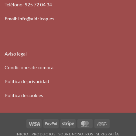
Teléfono
:
925 72 04 34
Email: info@vidricap.es
Aviso legal
Condiciones de compra
Política de privacidad
Política de cookies
Visa
PayPal
Stripe
MasterCard
Cash
On
INICIO
PRODUCTOS
SOBRE NOSOTROS
SERIGRAFÍA